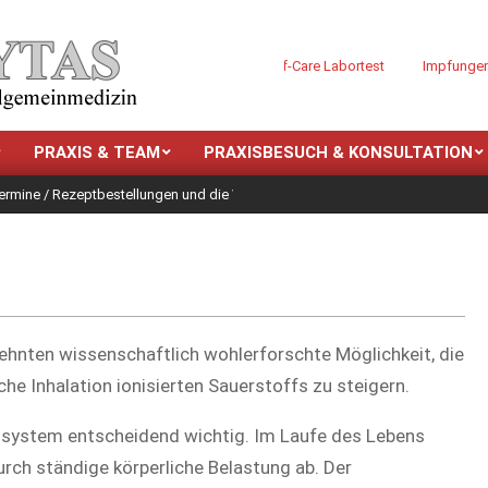
PCR - 15 Minuten Point-of-Care Labortest
Impfungen
PRAXIS & TEAM
PRAXISBESUCH & KONSULTATION
mine / Rezeptbestellungen und die VIDEOSPRECHSTUNDE für den „Arztbesuch“
zehnten wissenschaftlich wohlerforschte Möglichkeit, die
che Inhalation ionisierten Sauerstoffs zu steigern.
nsystem entscheidend wichtig. Im Laufe des Lebens
ch ständige körperliche Belastung ab. Der