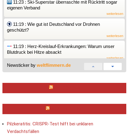
11:23 : Ski-Superstar überraschte mit Rücktritt sogar
eigenen Verband
weiterlesen
11:19 : Wie gut ist Deutschland vor Drohnen
geschützt?
weiterlesen
11:19 : Herz-Kreislauf-Erkrankungen: Warum unser
Blutdruck bei Hitze absackt
weiterlesen
Newsticker by
weltflimmern.de
11:19 : Neu konzipiert: Neuer Brandenburger
Kunstpreis: Es geht um Strahlkraft
weiterlesen
RKI CORONA
11:19 : "Müssen nachweisen können, dass die
Konstruktion aus russischen Quellen kommt"
weiterlesen
ÄRZTEZEITUNG
11:18 : Luisa Neubauer und Sepp Müller (CDU): Wie
können sich Klimaschutz und Wirtschaft vertragen?
Pilzkeratitis: CRISPR-Test hilft bei unklaren
weiterlesen
Verdachtsfällen
11:17 : LIVE-TICKER - Iran-Krieg: Schifffahrt in