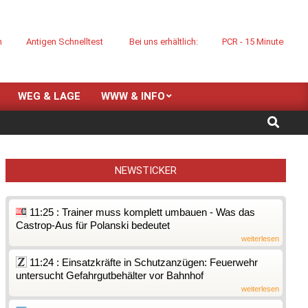
Antigen Schnelltest
Bei uns erhältlich:
PCR - 15 Minuten Point-of
WEG & LAGE
WWW & INFO
Search
Folgen Sie bitte den Anweisungen des medizinischen Personals
Kl
NEWSTICKER
11:25 : Trainer muss komplett umbauen - Was das
Castrop-Aus für Polanski bedeutet
weiterlesen
11:24 : Einsatzkräfte in Schutzanzügen: Feuerwehr
untersucht Gefahrgutbehälter vor Bahnhof
weiterlesen