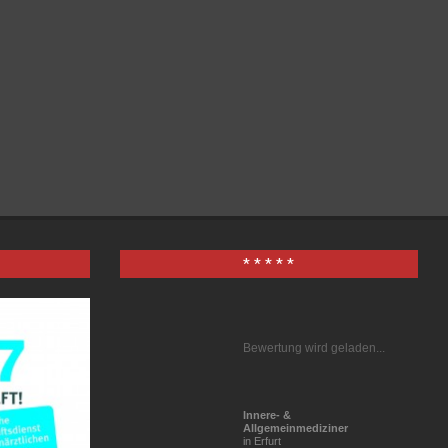
Verwandte
weiterlesen
* * * * *
Bewertung wird geladen...
Innere- &
Allgemeinmediziner
in Erfurt