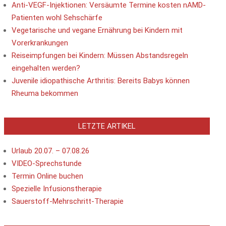
Anti-VEGF-Injektionen: Versäumte Termine kosten nAMD-
Strasse von Hormuz weiterhin massiv gestört
Patienten wohl Sehschärfe
weiterlesen
Vegetarische und vegane Ernährung bei Kindern mit
11:14 : Niedrigwasser legt Wehrmachts-Motorrad und
Vorerkrankungen
Überreste deutscher Soldaten frei
Reiseimpfungen bei Kindern: Müssen Abstandsregeln
weiterlesen
eingehalten werden?
11:10 : Ist die extreme Hitze in diesem Sommer die
Juvenile idiopathische Arthritis: Bereits Babys können
neue Normalität?
weiterlesen
Rheuma bekommen
11:03 : Polen bereitet das 50. Militärhilfepaket für die
Ukraine vor
LETZTE ARTIKEL
weiterlesen
11:01 : Forderung an cis Frauen: Queers nicht fallen
Urlaub 20.07. – 07.08.26
lassen!
VIDEO-Sprechstunde
weiterlesen
Termin Online buchen
11:00 : +++ Bundespolitik +++: Kanzler berät mit
Spezielle Infusionstherapie
Sicherheitsrat über Drohnen-Anschlagsversuch
Sauerstoff-Mehrschritt-Therapie
weiterlesen
10:56 : Unglück auf 2500 Meter Höhe: 14-Jährige