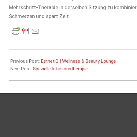
Mehrschritt-Therapie in derselben Sitzung zu kombinier
Schmerzen und spart Zeit.
2016-
12-
Previous Post:
EsthetiQ | Wellness & Beauty Lounge
14
Next Post:
Spezielle Infusionstherapie