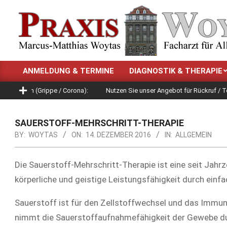
Skip
to
content
ANMELDUNG & TERMINE
DIAGNOSTIK & THERAPIE
Primary
Navigation
heiten (Grippe / Corona):
Nutzen Sie unser Angebot für Rückruf / Ter
Menu
SAUERSTOFF-MEHRSCHRITT-THERAPIE
BY:
WOYTAS
ON:
14. DEZEMBER 2016
IN:
ALLGEMEIN
Die Sauerstoff-Mehrschritt-Therapie ist eine seit Jahr
körperliche und geistige Leistungsfähigkeit durch einfa
Sauerstoff ist für den Zellstoffwechsel und das Immu
nimmt die Sauerstoffaufnahmefähigkeit der Gewebe dur