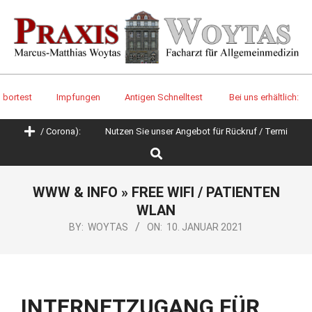
Skip
to
content
t
Impfungen
Antigen Schnelltest
Bei uns erhältlich:
PCR 
Primary
pe / Corona):
Nutzen Sie unser Angebot für Rückruf / Termine / Rezep
Navigation
Search
Menu
WWW & INFO »
FREE WIFI / PATIENTEN
WLAN
BY:
WOYTAS
ON:
10. JANUAR 2021
INTERNETZUGANG FÜR