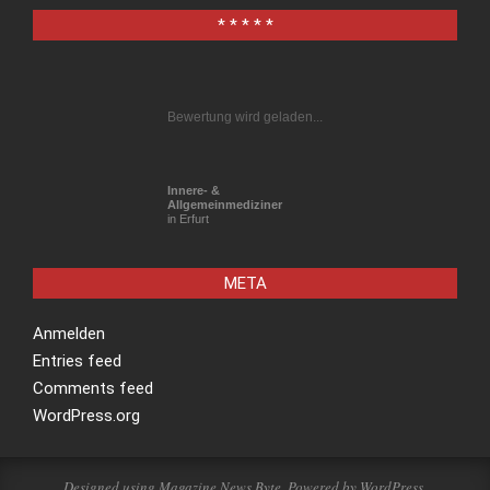
* * * * *
Bewertung wird geladen...
Innere- &
Allgemeinmediziner
in Erfurt
META
Anmelden
Entries feed
Comments feed
WordPress.org
Designed using
Magazine News Byte
. Powered by
WordPress
.