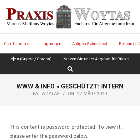
Skip
to
content
-Care Labortest
Impfungen
Antigen Schnelltest
Bei uns erhältl
Primary
kheiten (Grippe / Corona):
Nutzen Sie unser Angebot für Rückruf / Te
Navigation
Search
Menu
WWW & INFO »
GESCHÜTZT: INTERN
BY:
WOYTAS
ON:
12. MÄRZ 2010
This content is password-protected. To view it,
please enter the password below.