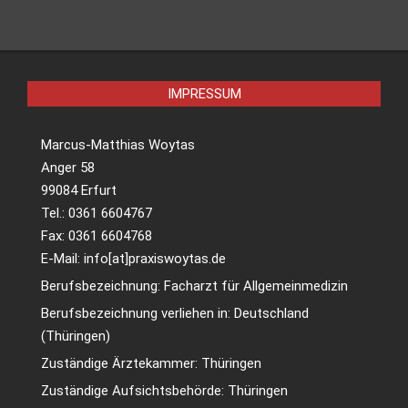
weiterlesen
10:00 : Zum Lesen, Hören, Angucken: Kein Urlaub
in Sicht? Bücher, Songs und Filme fürs Sommergefühl
daheim
weiterlesen
IMPRESSUM
Marcus-Matthias Woytas
Anger 58
99084 Erfurt
Tel.: 0361 6604767
Fax: 0361 6604768
E-Mail: info[at]praxiswoytas.de
Berufsbezeichnung: Facharzt für Allgemeinmedizin
Berufsbezeichnung verliehen in: Deutschland
(Thüringen)
Zuständige Ärztekammer: Thüringen
Zuständige Aufsichtsbehörde: Thüringen