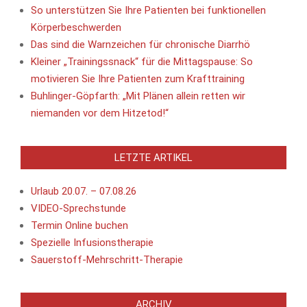
So unterstützen Sie Ihre Patienten bei funktionellen
11:49 : "Goodbye Deutschland"-Auswanderer hat
seine eigenen Töchter angelogen!
Körperbeschwerden
weiterlesen
Das sind die Warnzeichen für chronische Diarrhö
Kleiner „Trainingssnack“ für die Mittagspause: So
11:49 : SPÖ-Frauen fordern, dass Ludwig sich von
Rucks Aussagen distanziert
motivieren Sie Ihre Patienten zum Krafttraining
weiterlesen
Buhlinger-Göpfarth: „Mit Plänen allein retten wir
niemanden vor dem Hitzetod!“
11:48 : Neue Umfrage in Sachsen-Anhalt: AfD
könnte Ministerpräsidenten stellen
weiterlesen
LETZTE ARTIKEL
11:45 : Der ukrainische Präsident Wolodymyr
Selenskyj sagt, dass bis zu 50.000 nordkoreanische
Soldaten in Russland stationiert werden sollen
Urlaub 20.07. – 07.08.26
weiterlesen
VIDEO-Sprechstunde
Termin Online buchen
11:45 : Wahl in Italien 2027: Die rechten
Stimmungsmacher drehen auf
Spezielle Infusionstherapie
weiterlesen
Sauerstoff-Mehrschritt-Therapie
11:43 : Auch Bilger will Drohnenabwehr an
deutschen Flughäfen verbessern
weiterlesen
ARCHIV