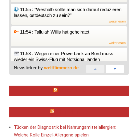
11:55 : "Weshalb sollte man sich darauf reduzieren
lassen, ostdeutsch zu sein?"
weiterlesen
11:54 : Tallulah Willis hat geheiratet
weiterlesen
11:53 : Wegen einer Powerbank an Bord muss
wieder ein Swiss-Flug mit Notsignal landen
weiterlesen
Newsticker by
weltflimmern.de
11:53 : Einsatz mit Herz: Polizei rettet hilflose
Kaninchenbabys aus Sandkasten
weiterlesen
RKI CORONA
11:51 : Sonnenfinsternis über Bayern: Wann und wo
das Spektakel am besten zu sehen ist
weiterlesen
ÄRZTEZEITUNG
11:50 : +++ Iran-Krieg +++: Iran plant Gebühren für
Straße von Hormus
Tücken der Diagnostik bei Nahrungsmittelallergien:
weiterlesen
Welche Rolle Einzel-Allergene spielen