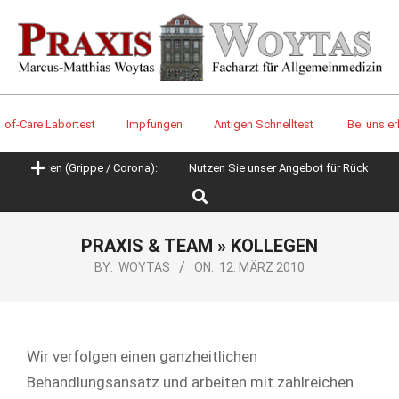
Skip
to
content
f-Care Labortest
Impfungen
Antigen Schnelltest
Bei uns erhält
Primary
nkheiten (Grippe / Corona):
Nutzen Sie unser Angebot für Rückruf / T
Navigation
Search
Menu
PRAXIS & TEAM »
KOLLEGEN
BY:
WOYTAS
ON:
12. MÄRZ 2010
Wir verfolgen einen ganzheitlichen
Behandlungsansatz und arbeiten mit zahlreichen