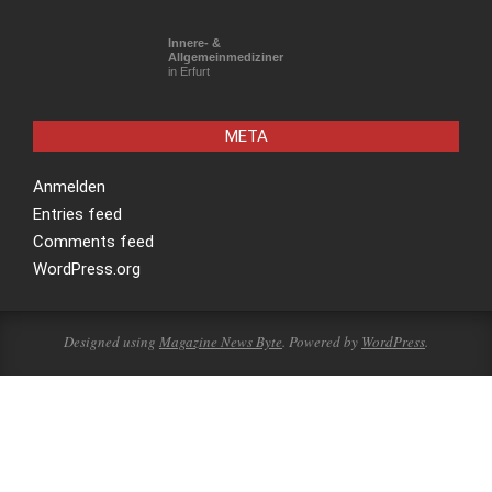
Innere- &
Allgemeinmediziner
in Erfurt
META
Anmelden
Entries feed
Comments feed
WordPress.org
Designed using
Magazine News Byte
. Powered by
WordPress
.