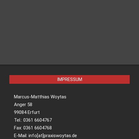
weiterlesen
09:49 : Tschentscher: Steuerpläne der
Bundesregierung gefährden öffentliche Haushalte
weiterlesen
04:00 : Autobahnen: Ekel und Schäden: Autobahn-
Toiletten werden zum Problemfall
weiterlesen
IMPRESSUM
Marcus-Matthias Woytas
Anger 58
99084 Erfurt
Tel.: 0361 6604767
Fax: 0361 6604768
E-Mail: info[at]praxiswoytas.de