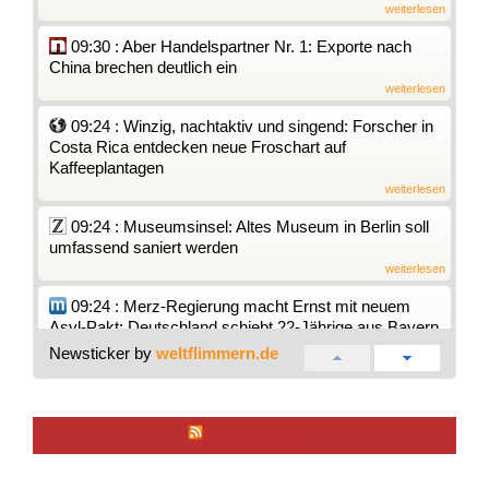
weiterlesen
09:30 : Aber Handelspartner Nr. 1: Exporte nach
China brechen deutlich ein
weiterlesen
09:24 : Winzig, nachtaktiv und singend: Forscher in
Costa Rica entdecken neue Froschart auf
Kaffeeplantagen
weiterlesen
09:24 : Museumsinsel: Altes Museum in Berlin soll
umfassend saniert werden
weiterlesen
09:24 : Merz-Regierung macht Ernst mit neuem
Asyl-Pakt: Deutschland schiebt 22-Jährige aus Bayern
nach Italien ab
Newsticker by
weltflimmern.de
weiterlesen
09:22 : Chryssanthi Kavazi und Tom Beck im
Babyglück
RKI CORONA
weiterlesen
09:20 : Berlin streitet über Enteignungen - wie