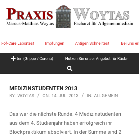
Skip
to
content
of-Care Labortest
Impfungen
Antigen Schnelltest
Bei uns erhält
Primary
nkheiten (Grippe / Corona):
Nutzen Sie unser Angebot für Rückruf / Te
Navigation
Search
Menu
MEDIZINSTUDENTEN 2013
BY:
WOYTAS
ON:
14. JULI 2013
IN:
ALLGEMEIN
Das war die nächste Runde. 4 Medizinstudenten
aus dem 4. Studienjahr haben erfolgreich ihr
Blockpraktikum absolviert. In der Summe sind 2