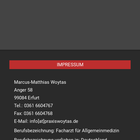
07:24 : Tablette statt Injektion: Erste Abnehm-Pille
"Wegovy" in Kürze in Deutschland erhältlich
weiterlesen
03:54 : Bundespolitik: Verkehrsminister will Bonus-
Zahlungen an Bahn-Ziele koppeln
weiterlesen
IMPRESSUM
Marcus-Matthias Woytas
Anger 58
99084 Erfurt
Tel.: 0361 6604767
Fax: 0361 6604768
E-Mail: info[at]praxiswoytas.de
Berufsbezeichnung: Facharzt für Allgemeinmedizin
Berufsbezeichnung verliehen in: Deutschland