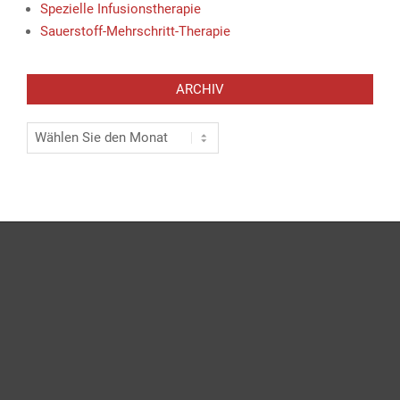
Spezielle Infusionstherapie
09:07 : Der FC St. Pauli ist zurück auf Los
Sauerstoff-Mehrschritt-Therapie
weiterlesen
08:39 : Ukraine-Krieg aktuell: Selenskyj zieht Bilanz
ARCHIV
nach Angriffen auf Russland
weiterlesen
Archiv
08:35 : Todd Blanche als neuer US-Justizminister
bestätigt
weiterlesen
08:31 : Konjunktur: Inflationsrate in China hat sich
überraschend halbiert
weiterlesen
08:01 : Fastenzeit: Plastikfasten: Ein Leben ohne
Plastik? So geht's!
weiterlesen
07:59 : "Du Arschloch, was soll das?"
Wahlkampfauftakt der AfD in Stralsund
weiterlesen