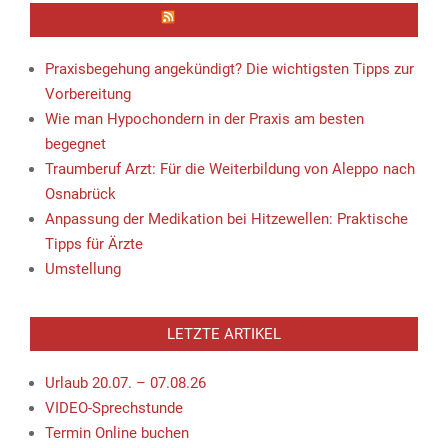
realistisch ist das?
ÄRZTEZEITUNG
weiterlesen
Praxisbegehung angekündigt? Die wichtigsten Tipps zur
09:19 : Straße von Hormus: Iran pocht auf
Zugeständnisse der USA
Vorbereitung
weiterlesen
Wie man Hypochondern in der Praxis am besten
begegnet
09:19 : Kein Strom, kein Gehalt, 90 Prozent
Inflation: Wie der Krieg den Iranern zusetzt
Traumberuf Arzt: Für die Weiterbildung von Aleppo nach
weiterlesen
Osnabrück
09:19 : Extrem-Temperaturen: Wo die
Anpassung der Medikation bei Hitzewellen: Praktische
Hitzeanpassung scheitert
Tipps für Ärzte
weiterlesen
Umstellung
09:18 : Im Juni hat er noch den Krieg gegen Iran
mitgesteuert, jetzt heuert der Ex-Mossad-Chef bei
einem Rüstungskonzern an
LETZTE ARTIKEL
weiterlesen
Urlaub 20.07. – 07.08.26
09:13 : Mit dem Einsatz von 13.000 Soldaten, 60
Schiffen, 30 Flugzeugen und U-Booten hat Russlands
VIDEO-Sprechstunde
Marine neue Manöver im Pazifik begonnen
Termin Online buchen
weiterlesen