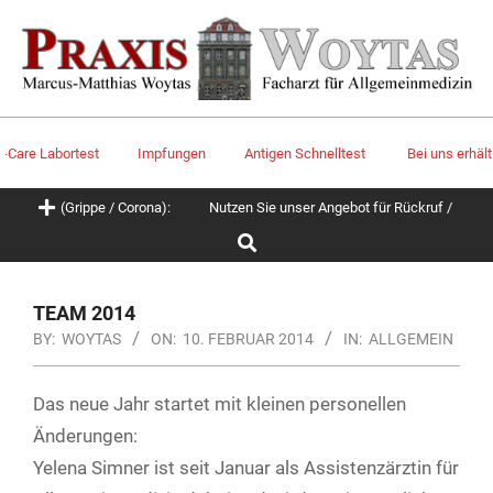
Skip
to
content
are Labortest
Impfungen
Antigen Schnelltest
Bei uns erhältlic
Primary
eiten (Grippe / Corona):
Nutzen Sie unser Angebot für Rückruf / Termin
Navigation
Search
Menu
TEAM 2014
BY:
WOYTAS
ON:
10. FEBRUAR 2014
IN:
ALLGEMEIN
Das neue Jahr startet mit kleinen personellen
Änderungen:
Yelena Simner ist seit Januar als Assistenzärztin für