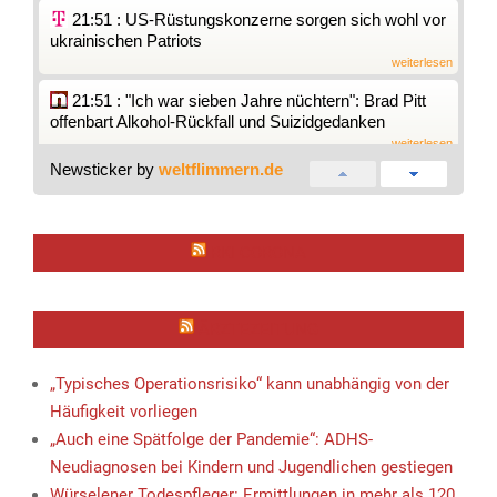
21:51 : US-Rüstungskonzerne sorgen sich wohl vor
ukrainischen Patriots
weiterlesen
21:51 : "Ich war sieben Jahre nüchtern": Brad Pitt
offenbart Alkohol-Rückfall und Suizidgedanken
weiterlesen
Newsticker by
weltflimmern.de
21:49 : Schwimm-EM in Paris: Deutsche Staffel um
Lukas Märtens holt Bronze
weiterlesen
RKI CORONA
21:46 : Enttäuschung bei EM ++ Tränen im TV -
Drama-Aus für Lückenkemper!
weiterlesen
ÄRZTEZEITUNG
21:40 : Leichtathletik: Lückenkemper verpasst EM-
Finale über 100 Meter deutlich
„Typisches Operationsrisiko“ kann unabhängig von der
weiterlesen
Häufigkeit vorliegen
21:38 : Drei weitere Bundesländer setzen Lkw-
„Auch eine Spätfolge der Pandemie“: ADHS-
Fahrverbote aus
Neudiagnosen bei Kindern und Jugendlichen gestiegen
weiterlesen
Würselener Todespfleger: Ermittlungen in mehr als 120