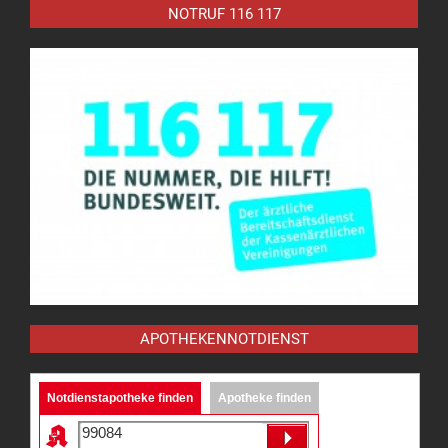
NOTRUF 116 117
APOTHEKENNOTDIENST
Notdienstapotheke finden
Apotheke finden