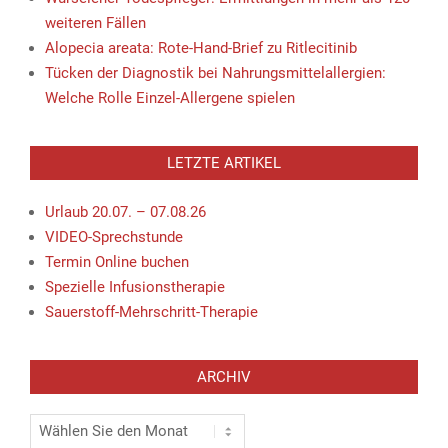
21:32 : ICE-Notfallübung: Alarmmeldung kam per
weiteren Fällen
Fax
Alopecia areata: Rote-Hand-Brief zu Ritlecitinib
weiterlesen
Tücken der Diagnostik bei Nahrungsmittelallergien:
21:30 : Personalausweis wird reformiert: Große
Welche Rolle Einzel-Allergene spielen
Neuerung bei der Adresse im Gespräch
weiterlesen
21:27 : Urlaub auf dem Vierfelderhof in Gatow: Die
LETZTE ARTIKEL
Berliner Oase, die kaum jemand kennt
weiterlesen
Urlaub 20.07. – 07.08.26
21:07 : Erdbeben in Kolumbien - viele Tote
VIDEO-Sprechstunde
befürchtet
Termin Online buchen
weiterlesen
Spezielle Infusionstherapie
21:05 : Ohne Genehmigung: Trump-nahes
Sauerstoff-Mehrschritt-Therapie
Ölunternehmen bringt Bohrgerät nach Grönland
weiterlesen
21:01 : +++ Iran-Krieg +++: Trump verlängert
ARCHIV
Ausnahmen für Öltransport
weiterlesen
Archiv
20:56 : Putins neue Jagd auf die Kremlkritiker im